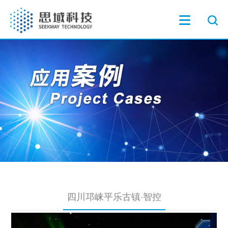
四川邛崃平乐古镇·智控