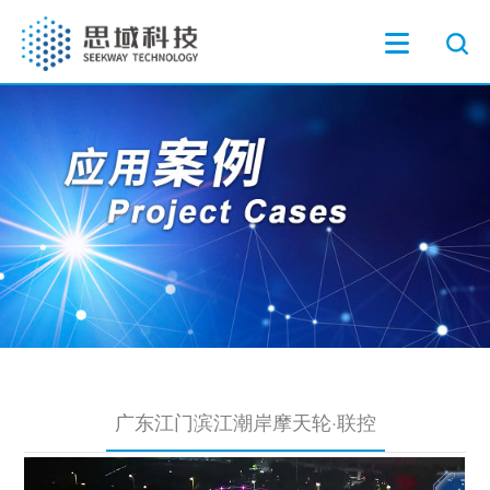
广东江门滨江潮岸摩天轮·联控