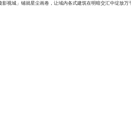
陵影视城」铺就星尘画卷，让域内各式建筑在明暗交汇中绽放万