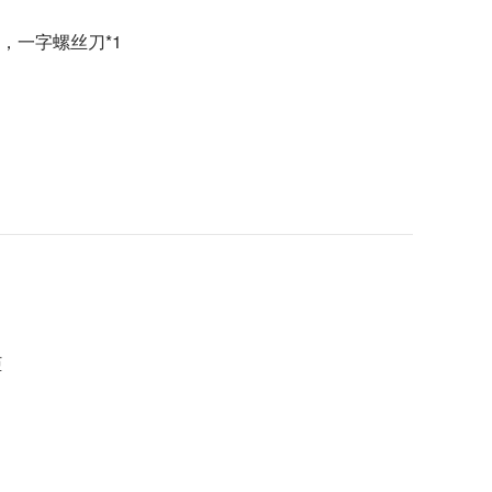
1，一字螺丝刀*1
柜